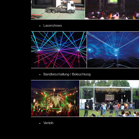
Lasershows
Bandbeschallung / Beleuchtung
Verleih